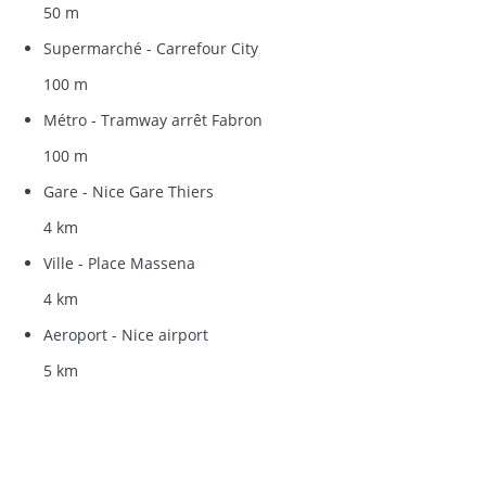
50 m
Supermarché - Carrefour City
100 m
Métro - Tramway arrêt Fabron
100 m
Gare - Nice Gare Thiers
4 km
Ville - Place Massena
4 km
Aeroport - Nice airport
5 km