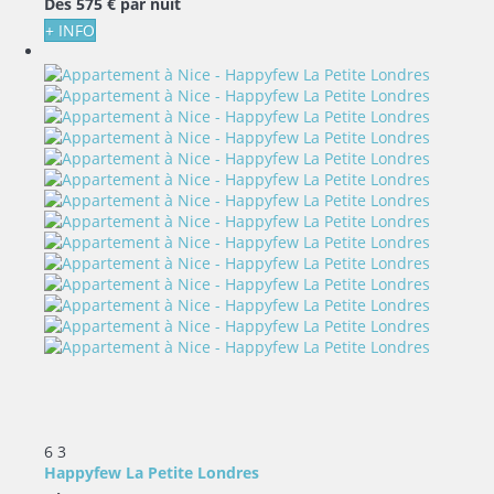
Dès
575 €
par nuit
+ INFO
6
3
Happyfew La Petite Londres