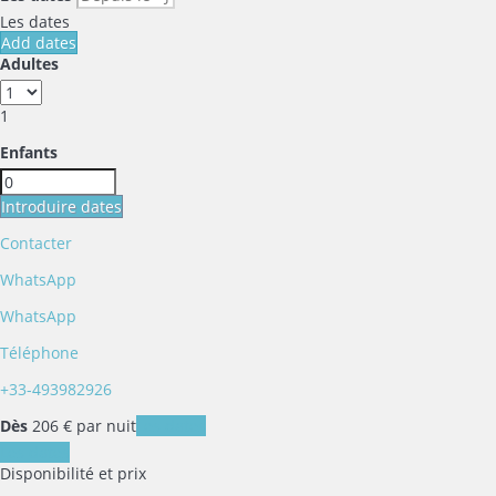
Les dates
Add dates
Adultes
1
Enfants
Introduire dates
Contacter
WhatsApp
WhatsApp
Téléphone
+33-493982926
Dès
206
€
par nuit
Les dates
Les dates
Disponibilité et prix