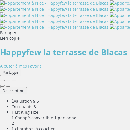
Partager
Lien copié
Happyfew la terrasse de Blacas
Ajouter à mes Favoris
Partager
Description
Évaluation
9.5
Occupants
3
1 Lit King size
1 Canapé-convertible 1 personne
2
1 chambres à coucher
1