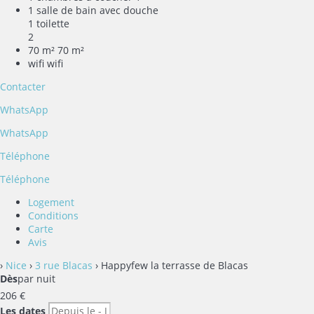
1 salle de bain avec douche
1 toilette
2
70 m²
70 m²
wifi
wifi
Contacter
WhatsApp
WhatsApp
Téléphone
Téléphone
Logement
Conditions
Carte
Avis
›
Nice
›
3 rue Blacas
› Happyfew la terrasse de Blacas
Dès
par nuit
206
€
Les dates