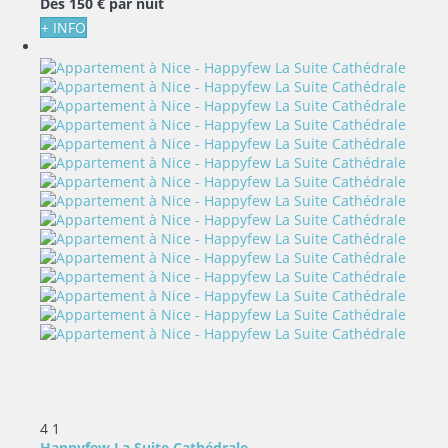
Dès
150 €
par nuit
+ INFO
4
1
Happyfew La Suite Cathédrale