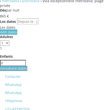
›
Pietrosella
›
pietrosella
› Villa exceptionnelle Pietrosella: plage
privée
Dès
par nuit
865
€
Les dates
Les dates
Add dates
Adultes
1
Enfants
Introduire dates
Contacter
WhatsApp
WhatsApp
Téléphone
+33-493982926