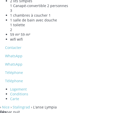
2 lits simples
1 Canapé-convertible 2 personnes
3
1 chambres à coucher
1
1 salle de bain avec douche
1 toilette
2
59 m²
59 m²
wifi
wifi
Contacter
WhatsApp
WhatsApp
Téléphone
Téléphone
Logement
Conditions
Carte
›
Nice
›
Stalingrad
› L'anse Lympia
Dès
par nuit