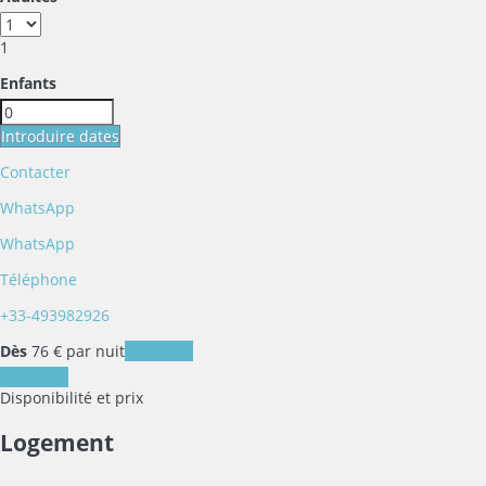
1
Enfants
Introduire dates
Contacter
WhatsApp
WhatsApp
Téléphone
+33-493982926
Dès
76
€
par nuit
Les dates
Les dates
Disponibilité et prix
Logement