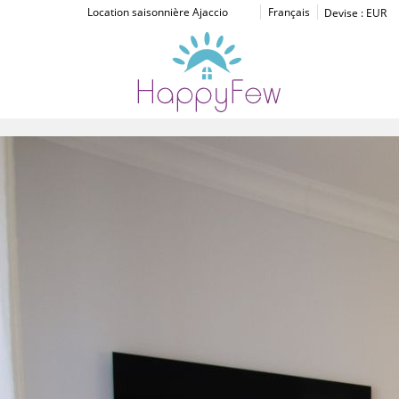
Location saisonnière Ajaccio
Français
Devise :
EUR